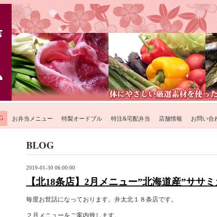
G
お弁当メニュー
特製オードブル
特注&宅配弁当
店舗情報
お問い合
BLOG
2019-01-30 06:00:00
【北18条店】2月メニュー”北海道産”ササ
毎度お世話になっております。弁太北１８条店です。
２月メニューをご案内致します
。