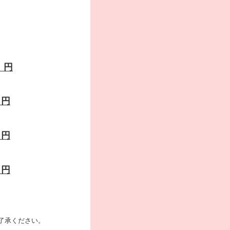
 円
０円
０
円
０
円
了承ください。