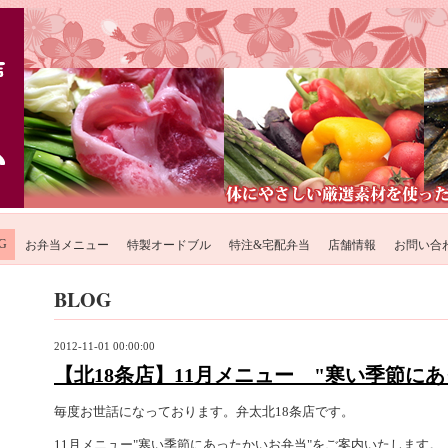
G
お弁当メニュー
特製オードブル
特注&宅配弁当
店舗情報
お問い合
BLOG
2012-11-01 00:00:00
【北18条店】11月メニュー "寒い季節に
毎度お世話になっております。弁太北18条店です。
11月メニュー"寒い季節にあったかいお弁当"をご案内いたします。