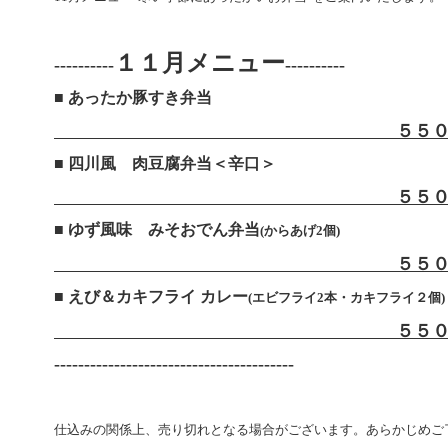
１１月メニュー
----------
----------
■ あったか豚すき弁当
５５０
■
四川風 肉豆腐弁当＜辛口＞
５５
■ ゆず風味 みそおでん弁当
(からあげ2個)
５５
■ えび＆カキフライ カレー
(エビフライ2本・カキフライ２個)
５５
---------------------------------
-------
仕込みの関係上、売り切れとなる場合がございます。あらかじめご