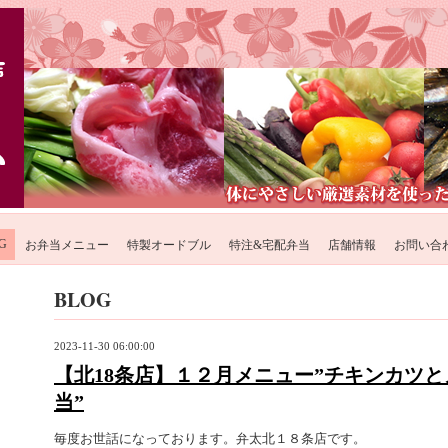
G
お弁当メニュー
特製オードブル
特注&宅配弁当
店舗情報
お問い合
BLOG
2023-11-30 06:00:00
【北18条店】１２月メニュー”チキンカツ
当”
毎度お世話になっております。弁太北１８条店です。